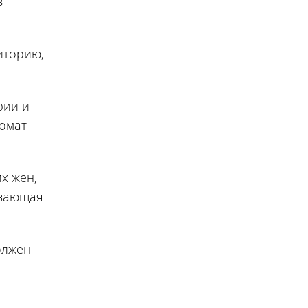
 –
иторию,
рии и
ромат
х жен,
ивающая
олжен