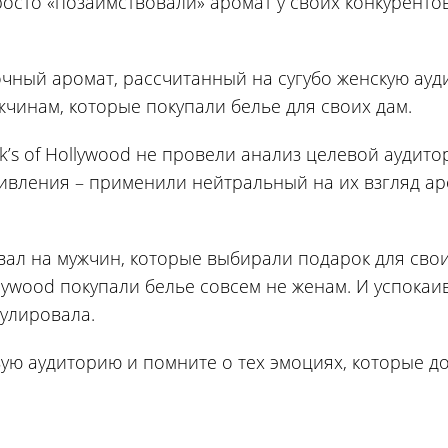
осто «позаимствовали» аромат у своих конкурентов
очный аромат, рассчитанный на сугубо женскую ауд
чинам, которые покупали белье для своих дам.
k’s of Hollywood не провели анализ целевой аудито
ивления – применили нейтральный на их взгляд а
вал на мужчин, которые выбирали подарок для свои
ollywood покупали белье совсем не женам. И успока
мулировала.
ую аудиторию и помните о тех эмоциях, которые д