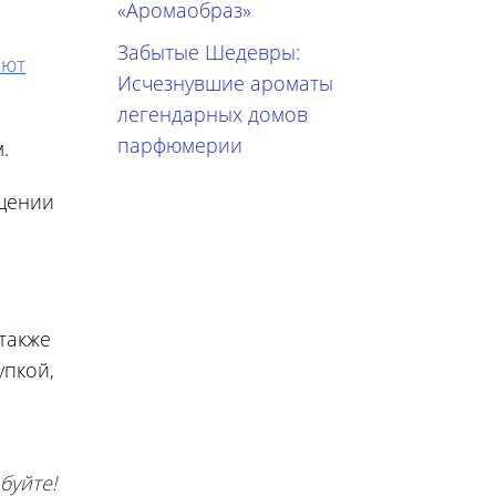
«Аромаобраз»
Забытые Шедевры:
ают
Исчезнувшие ароматы
легендарных домов
парфюмерии
.
ещении
 также
упкой,
буйте!