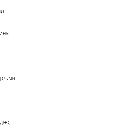
ии
сина
рками.
дно,