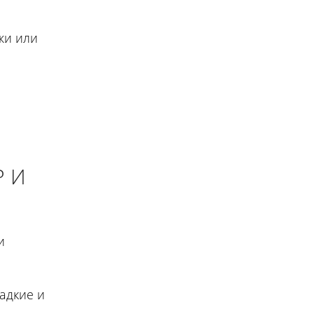
жи или
Р И
и
адкие и