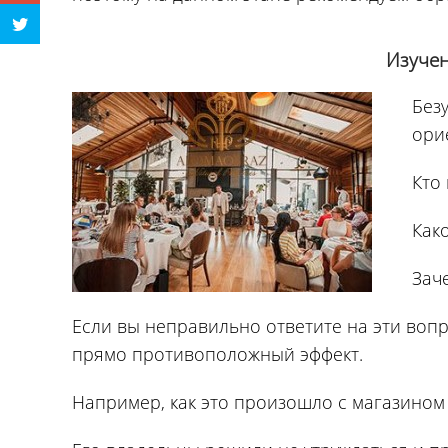
Изучен
Без
ори
Кто
Как
Зач
Если вы неправильно ответите на эти воп
прямо противоположный эффект.
Например, как это произошло с магазином ж