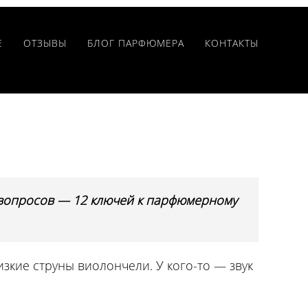
Е
ОТЗЫВЫ
БЛОГ ПАРФЮМЕРА
КОНТАКТЫ
2 вопросов — 12 ключей к парфюмерному
зкие струны виолончели. У кого-то — звук