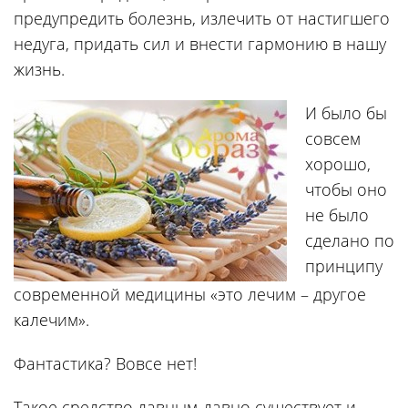
предупредить болезнь, излечить от настигшего
недуга, придать сил и внести гармонию в нашу
жизнь.
И было бы
совсем
хорошо,
чтобы оно
не было
сделано по
принципу
современной медицины «это лечим – другое
калечим».
Фантастика? Вовсе нет!
Такое средство давным-давно существует и,