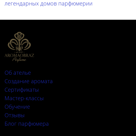
легендарных домов парфюмерии
Об ателье
Создание аромата
Сертификаты
Мастер-классы
Обучение
Отзывы
Блог парфюмера