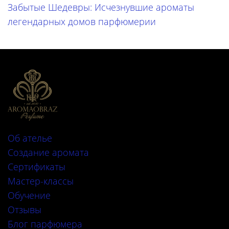
Забытые Шедевры: Исчезнувшие ароматы
легендарных домов парфюмерии
Об ателье
Создание аромата
Сертификаты
Мастер-классы
Обучение
Отзывы
Блог парфюмера