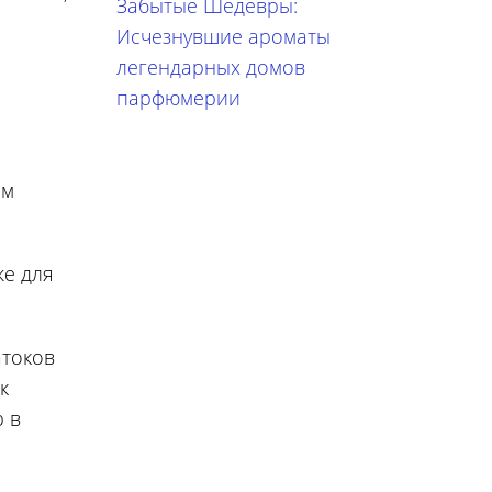
Забытые Шедевры:
Исчезнувшие ароматы
легендарных домов
парфюмерии
ом
же для
атоков
к
р в