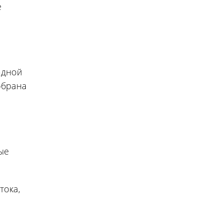
е
адной
обрана
ые
тока,