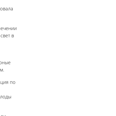
вовала
лечении
свет в
ирные
м.
ация по
плоды