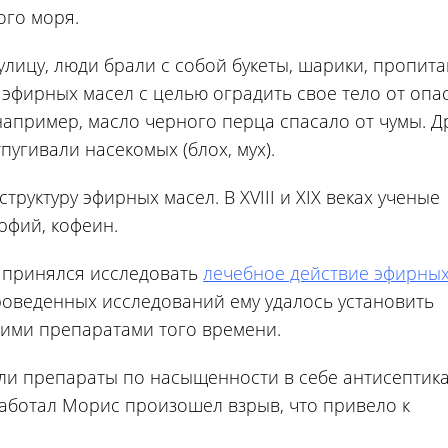
ого моря.
улицу, люди брали с собой букеты, шарики, пропит
эфирных масел с целью оградить свое тело от опа
например, масло черного перца спасало от чумы. Д
пугивали насекомых (блох, мух).
труктуру эфирных масел. В XVIII и XIX веках ученые
рфий, кофеин.
с принялся исследовать
лечебное действие эфирных
проведенных исследований ему удалось установить
кими препаратами того времени.
ли препараты по насыщенности в себе антисептика
аботал Морис произошел взрыв, что привело к