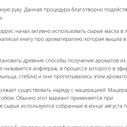
ную руку. Данная процедура благотворно подейст
ь.
оррис начал активно использовать сырые масла в 
написал книгу про ароматерапию, которая вышла в 
тановить древние способы получения ароматов из
ов называется анфлераж, в процессе которого в эф
 пыльца, стебли) и они пропитывались этим аромато
олжает существовать наряду с мацерацией. Мацер
собом. Обычно этот вариант применяется при
ве сырья используются собранные в конце августа 