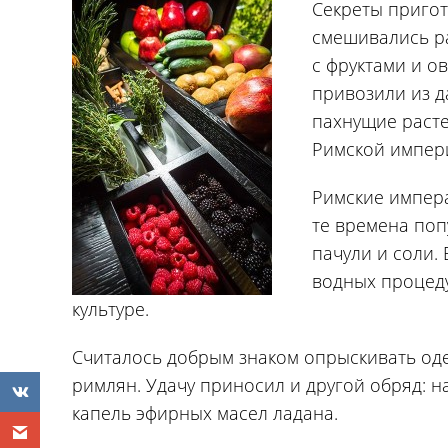
Секреты приго
смешивались ра
с фруктами и о
привозили из д
пахнущие расте
Римской импер
Римские импер
те времена поп
пачули и соли.
водных процеду
культуре.
Считалось добрым знаком опрыскивать оде
римлян. Удачу приносил и другой обряд: н
капель эфирных масел ладана.