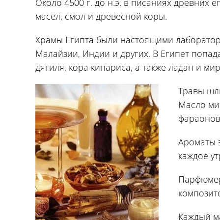
Около 4500 г. до н.э. в писаниях древних
масел, смол и древесной коры.
Храмы Египта были настоящими лаборатор
Малайзии, Индии и других. В Египет попад
дягиля, кора кипариса, а также ладан и мир
Травы шли
Масло ми
фараонов
Ароматы 
каждое у
Парфюмер
композит
Каждый м