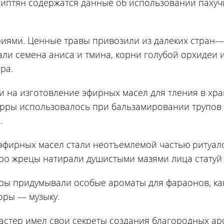
 египтян содержатся данные об использовании пахуч
иями. Ценные травы привозили из далеких стран— 
али семена аниса и тмина, корни голубой орхидеи 
ра.
 на изготовление эфирных масел для тления в хра
рры использовалось при бальзамировании трупов
.
эфирных масел стали неотъемлемой частью ритуал
тро жрецы натирали душистыми мазями лица статуй 
ы придумывали особые ароматы для фараонов, ка
оры — музыку.
астер имел свои секреты создания благородных ар