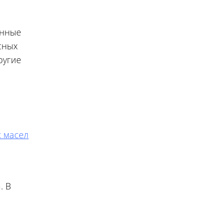
анные
сных
ругие
 масел
. В