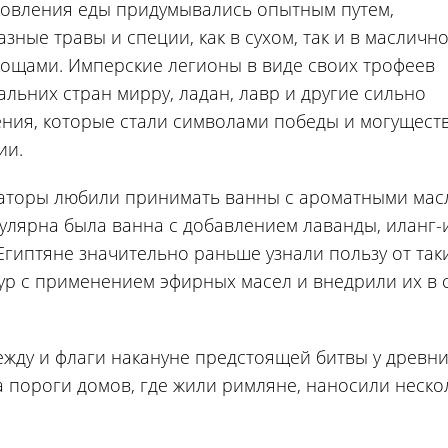
товления еды придумывались опытным путем,
зные травы и специи, как в сухом, так и в маслично
вощами. Имперские легионы в виде своих трофеев
альних стран мирру, ладан, лавр и другие сильно
ния, которые стали символами победы и могущест
ии.
аторы любили принимать ванны с ароматными масл
улярна была ванна с добавлением лаванды, иланг-
 Египтяне значительно раньше узнали пользу от так
р с применением эфирных масел и внедрили их в 
жду и флаги накануне предстоящей битвы у древн
а пороги домов, где жили римляне, наносили неско