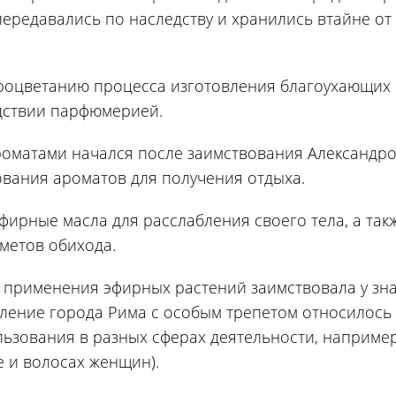
ередавались по наследству и хранились втайне от
роцветанию процесса изготовления благоухающих
едствии парфюмерией.
роматами начался после заимствования Александр
вания ароматов для получения отдыха.
ирные масла для расслабления своего тела, а так
метов обихода.
 применения эфирных растений заимствовала у зн
ление города Рима с особым трепетом относилось 
льзования в разных сферах деятельности, наприме
е и волосах женщин).