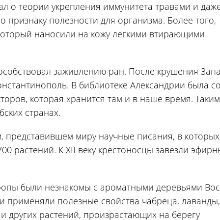
ал о теории укрепления иммунитета травами и даж
 признаку полезности для организма. Более того,
 который наносили на кожу легкими втирающими
особствовал заживлению ран. После крушения Зап
онстантинополь. В библиотеке Александрии была с
торов, которая хранится там и в наше время. Таким
бских странах.
ем, представившем миру научные писания, в которых
00 растений. К XII веку крестоносцы завезли эфирн
опы были незнакомы с ароматными деревьями Вос
и применяли полезные свойства чабреца, лаванды,
и других растений, произрастающих на берегу