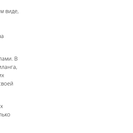
м виде,
ва
ами. В
иланга,
их
своей
их
лько