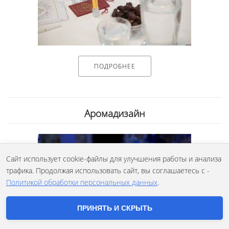
ПОДРОБНЕЕ
Аромадизайн
Сайт использует cookie-файлы для улучшения работы и анализа
трафика. Продолжая использовать сайт, вы соглашаетесь с -
Узнавайте первыми о новых трендах, редких
ингредиентах и захватывающих историях
Политикой обработки персональных данных
.
парфюмерии! Подписывайтесь на наш
Яндекс Дзен
,
канал
YouTube
, или
Telegram
!
ПРИНЯТЬ И СКРЫТЬ
ЗАКРЫТЬ