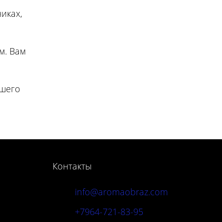
иках,
м. Вам
ашего
Контакты
info@aromaobraz.com
+7964-721-83-95