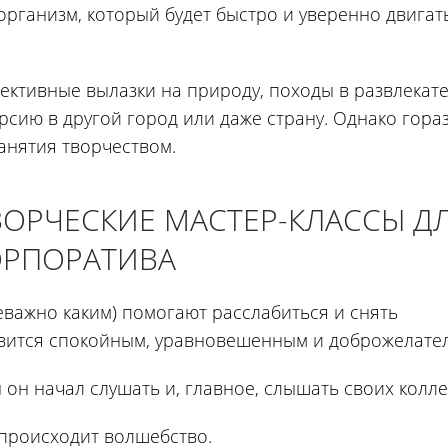
рганизм, который будет быстро и уверенно двигат
лективные вылазки на природу, походы в развлекат
урсию в другой город или даже страну. Однако гора
анятия творчеством.
ВОРЧЕСКИЕ МАСТЕР-КЛАССЫ Д
ОРПОРАТИВА
неважно каким) помогают расслабиться и снять
вится спокойным, уравновешенным и доброжелате
 он начал слушать и, главное, слышать своих колле
происходит волшебство.