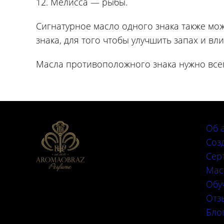
12. Мелисса — рыбы.
Сигнатурное масло одного знака также м
знака, для того чтобы улучшить запах и вл
Масла противоположного знака нужно всег
Об 
Соз
Сер
Мас
Обу
Отз
Бло