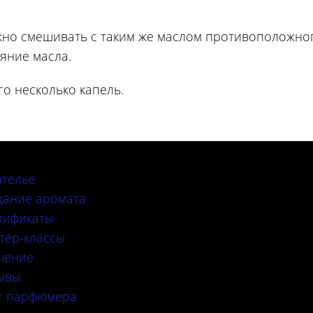
ожно смешивать с таким же маслом противоположно
ияние масла.
о несколько капель.
ателье
дание аромата
тификаты
тер-классы
чение
ывы
г парфюмера