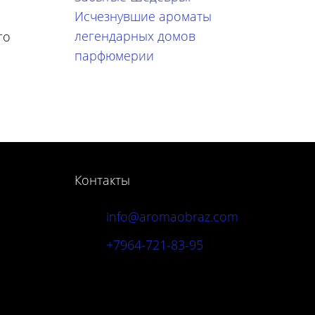
Исчезнувшие ароматы
легендарных домов
го
парфюмерии
Контакты
info@aromaobraz.com
+7964-721-83-95
Адрес: г. Москва,
Новинский б-р, 20А, стр. 3-6.