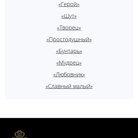
«Герой»
«Шут»
«Творец»
«Простодушный»
«Бунтарь»
«Мудрец»
«Любовник»
«Славный малый»