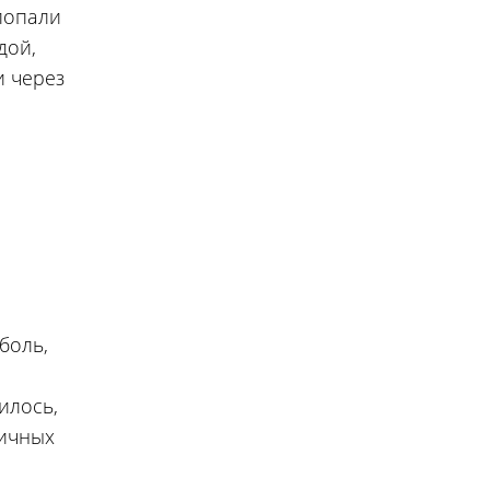
 попали
дой,
и через
боль,
илось,
личных