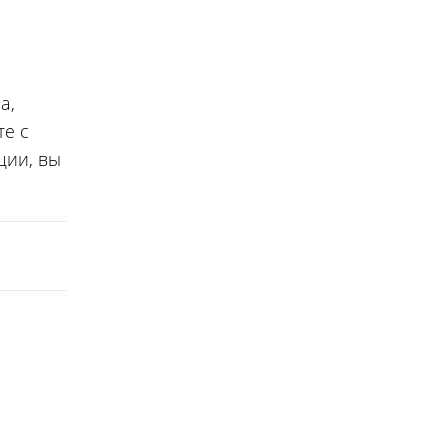
а,
те с
ции, вы