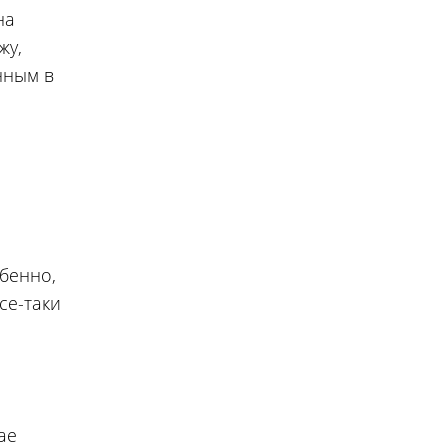
на
жу,
нным в
бенно,
се-таки
ае