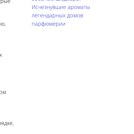
орые
Исчезнувшие ароматы
легендарных домов
парфюмерии
ью,
х
бом
рядке,