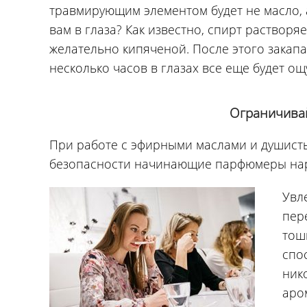
травмирующим элементом будет не масло, а 
вам в глаза? Как известно, спирт растворя
желательно кипяченой. После этого закапа
несколько часов в глазах все еще будет ощ
Ограничивай
При работе с эфирными маслами и душист
безопасности начинающие парфюмеры нар
Увл
пер
тош
спо
ник
аро