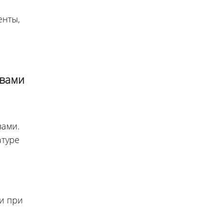
енты,
твами
вами.
атуре
и при